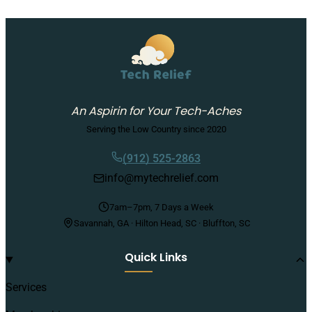
An Aspirin for Your Tech-Aches
Serving the Low Country since 2020
(912) 525-2863
info@mytechrelief.com
7am–7pm, 7 Days a Week
Savannah, GA · Hilton Head, SC · Bluffton, SC
Quick Links
Services