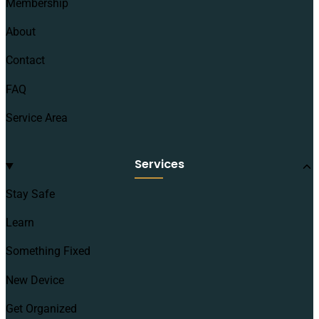
Membership
About
Contact
FAQ
Service Area
Services
Stay Safe
Learn
Something Fixed
New Device
Get Organized