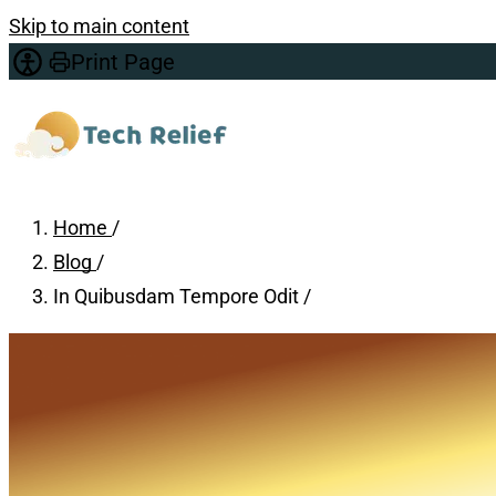
Skip to main content
Print Page
Home
/
Blog
/
In Quibusdam Tempore Odit
/