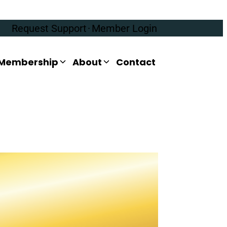
Request Support
·
Member Login
Membership
About
Contact