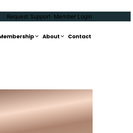
Request Support
·
Member Login
Membership
About
Contact