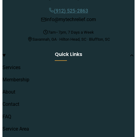
(912) 525-2863
info@mytechrelief.com
7am–7pm, 7 Days a Week
Savannah, GA · Hilton Head, SC · Bluffton, SC
Quick Links
Services
Membership
About
Contact
FAQ
Service Area