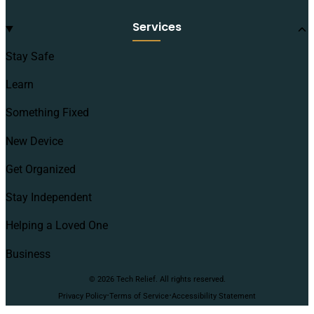
Services
Stay Safe
Learn
Something Fixed
New Device
Get Organized
Stay Independent
Helping a Loved One
Business
© 2026 Tech Relief. All rights reserved.
·
·
Privacy Policy
Terms of Service
Accessibility Statement